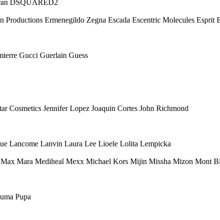
 Karan DSQUARED2
Eon Productions Ermenegildo Zegna Escada Escentric Molecules Esprit
mierre Gucci Guerlain Guess
 Star Cosmetics Jennifer Lopez Joaquin Cortes John Richmond
ique Lancome Lanvin Laura Lee Lioele Lolita Lempicka
ax Mara Mediheal Mexx Michael Kors Mijin Missha Mizon Mont Bl
 Puma Pupa