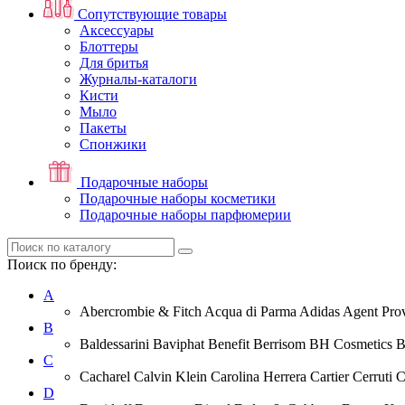
Сопутствующие товары
Аксессуары
Блоттеры
Для бритья
Журналы-каталоги
Кисти
Мыло
Пакеты
Спонжики
Подарочные наборы
Подарочные наборы косметики
Подарочные наборы парфюмерии
Поиск по бренду:
A
Abercrombie & Fitch Acqua di Parma Adidas Agent Prov
B
Baldessarini Baviphat Benefit Berrisom BH Cosmetics 
C
Cacharel Calvin Klein Carolina Herrera Cartier Cerruti 
D