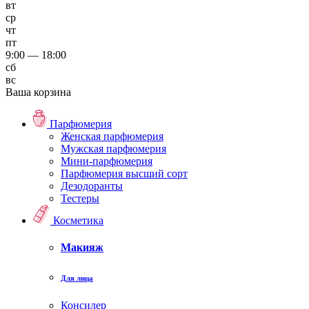
вт
ср
чт
пт
9:00 — 18:00
сб
вс
Ваша корзина
Парфюмерия
Женская парфюмерия
Мужская парфюмерия
Мини-парфюмерия
Парфюмерия высший сорт
Дезодоранты
Тестеры
Косметика
Макияж
Для лица
Консилер