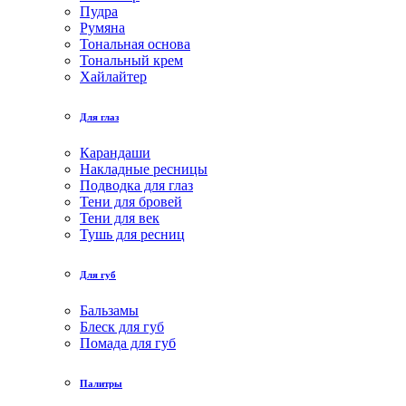
Пудра
Румяна
Тональная основа
Тональный крем
Хайлайтер
Для глаз
Карандаши
Накладные ресницы
Подводка для глаз
Тени для бровей
Тени для век
Тушь для ресниц
Для губ
Бальзамы
Блеск для губ
Помада для губ
Палитры