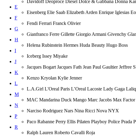
Davidoff Deoproce Diesel Dolce & Gabbana Donna
E
Eisenberg Elie Saab Elizabeth Arden Enrique Iglesias 
F
Fendi Ferrari Franck Olivier
G
Gianfranco Ferre Gillette Giorgio Armani Givenchy Gla
H
Helena Rubinstein Hermes Huda Beauty Hugo Boss
I
Iceberg Issey Miyake
J
Jacques Bogart Jacques Fath Jean Paul Gaultier Jeffree
K
Kenzo Kryolan Kylie Jenner
L
L.A.Girl L'Oreal Paris L’Oreal Lacoste Lady Gaga Lal
M
MAC Mandarina Duck Mango Marc Jacobs Max Factor M
N
Narciso Rodriguez Nars Nina Ricci Nova NYX
P
Paco Rabanne Perry Ellis Pilaten Playboy Police Prada
R
Ralph Lauren Roberto Cavalli Roja