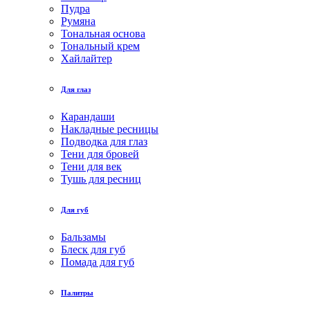
Пудра
Румяна
Тональная основа
Тональный крем
Хайлайтер
Для глаз
Карандаши
Накладные ресницы
Подводка для глаз
Тени для бровей
Тени для век
Тушь для ресниц
Для губ
Бальзамы
Блеск для губ
Помада для губ
Палитры