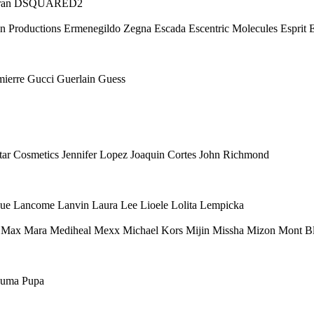
 Karan DSQUARED2
Eon Productions Ermenegildo Zegna Escada Escentric Molecules Esprit
mierre Gucci Guerlain Guess
 Star Cosmetics Jennifer Lopez Joaquin Cortes John Richmond
ique Lancome Lanvin Laura Lee Lioele Lolita Lempicka
ax Mara Mediheal Mexx Michael Kors Mijin Missha Mizon Mont Bl
 Puma Pupa