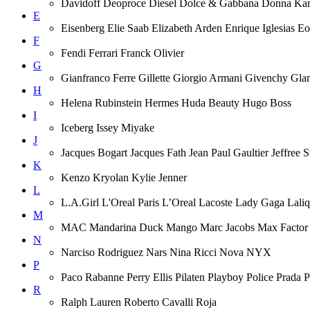
Davidoff Deoproce Diesel Dolce & Gabbana Donna
E
Eisenberg Elie Saab Elizabeth Arden Enrique Iglesias 
F
Fendi Ferrari Franck Olivier
G
Gianfranco Ferre Gillette Giorgio Armani Givenchy Gla
H
Helena Rubinstein Hermes Huda Beauty Hugo Boss
I
Iceberg Issey Miyake
J
Jacques Bogart Jacques Fath Jean Paul Gaultier Jeffree
K
Kenzo Kryolan Kylie Jenner
L
L.A.Girl L'Oreal Paris L’Oreal Lacoste Lady Gaga Lal
M
MAC Mandarina Duck Mango Marc Jacobs Max Factor M
N
Narciso Rodriguez Nars Nina Ricci Nova NYX
P
Paco Rabanne Perry Ellis Pilaten Playboy Police Prada
R
Ralph Lauren Roberto Cavalli Roja