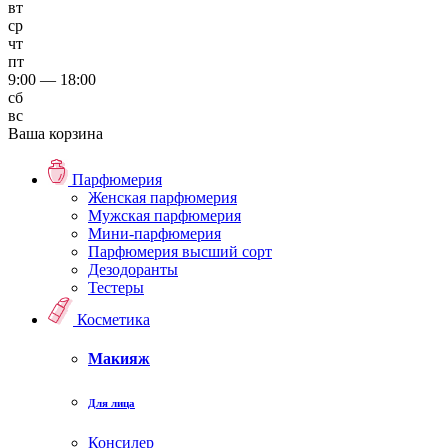
вт
ср
чт
пт
9:00 — 18:00
сб
вс
Ваша корзина
Парфюмерия
Женская парфюмерия
Мужская парфюмерия
Мини-парфюмерия
Парфюмерия высший сорт
Дезодоранты
Тестеры
Косметика
Макияж
Для лица
Консилер