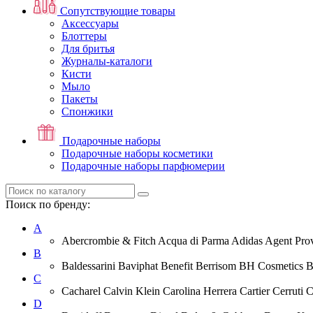
Сопутствующие товары
Аксессуары
Блоттеры
Для бритья
Журналы-каталоги
Кисти
Мыло
Пакеты
Спонжики
Подарочные наборы
Подарочные наборы косметики
Подарочные наборы парфюмерии
Поиск по бренду:
A
Abercrombie & Fitch Acqua di Parma Adidas Agent Prov
B
Baldessarini Baviphat Benefit Berrisom BH Cosmetics 
C
Cacharel Calvin Klein Carolina Herrera Cartier Cerruti 
D