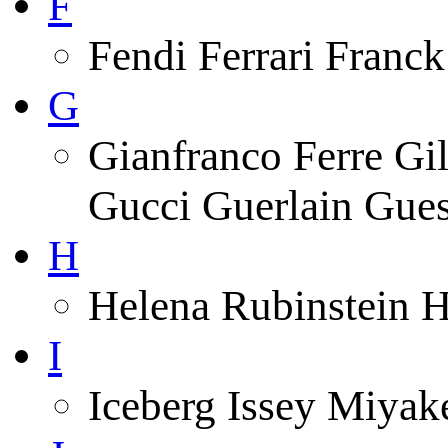
F
Fendi Ferrari Franck
G
Gianfranco Ferre Gi
Gucci Guerlain Gue
H
Helena Rubinstein 
I
Iceberg Issey Miyak