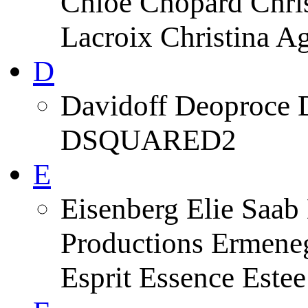
Chloe Chopard Chris
Lacroix Christina A
D
Davidoff Deoproce 
DSQUARED2
E
Eisenberg Elie Saab
Productions Ermeneg
Esprit Essence Este