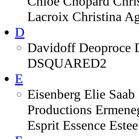
Chloe Chopard Chris
Lacroix Christina A
D
Davidoff Deoproce 
DSQUARED2
E
Eisenberg Elie Saab
Productions Ermeneg
Esprit Essence Este