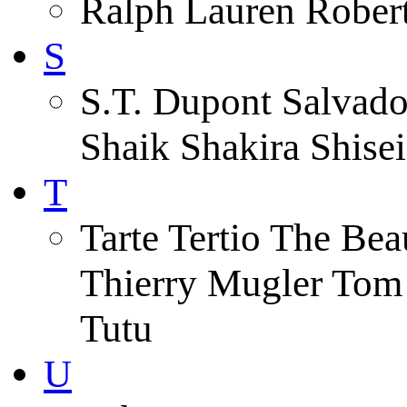
Ralph Lauren Robert
S
S.T. Dupont Salvado
Shaik Shakira Shise
T
Tarte Tertio The Be
Thierry Mugler Tom
Tutu
U