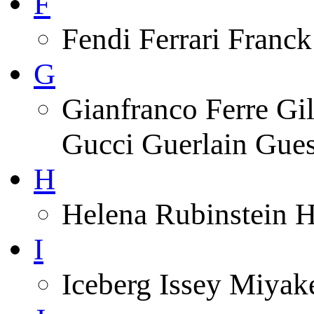
F
Fendi Ferrari Franck
G
Gianfranco Ferre Gi
Gucci Guerlain Gue
H
Helena Rubinstein 
I
Iceberg Issey Miyak