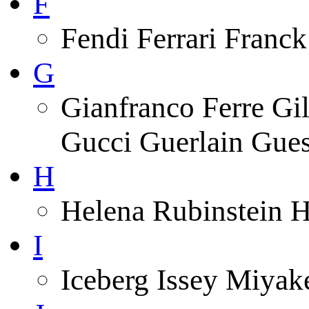
F
Fendi Ferrari Franck
G
Gianfranco Ferre Gi
Gucci Guerlain Gue
H
Helena Rubinstein 
I
Iceberg Issey Miyak