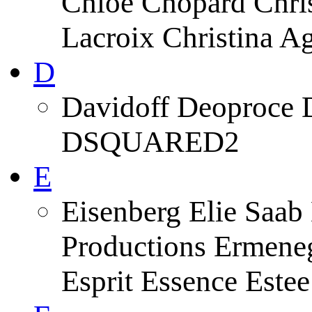
Chloe Chopard Chris
Lacroix Christina A
D
Davidoff Deoproce 
DSQUARED2
E
Eisenberg Elie Saab
Productions Ermeneg
Esprit Essence Este