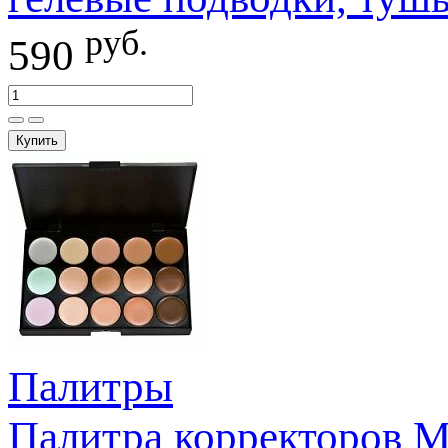
руб.
590
Купить
Палитры
Палитра корректоров M