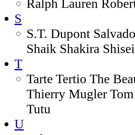
Ralph Lauren Robert
S
S.T. Dupont Salvado
Shaik Shakira Shise
T
Tarte Tertio The Be
Thierry Mugler Tom
Tutu
U