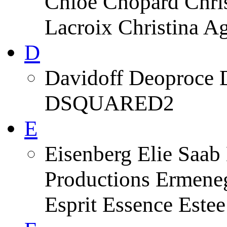
Chloe Chopard Chris
Lacroix Christina A
D
Davidoff Deoproce 
DSQUARED2
E
Eisenberg Elie Saab
Productions Ermeneg
Esprit Essence Este