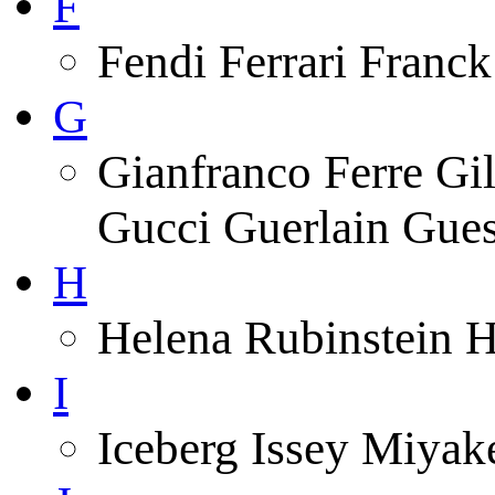
F
Fendi Ferrari Franck
G
Gianfranco Ferre Gi
Gucci Guerlain Gue
H
Helena Rubinstein 
I
Iceberg Issey Miyak