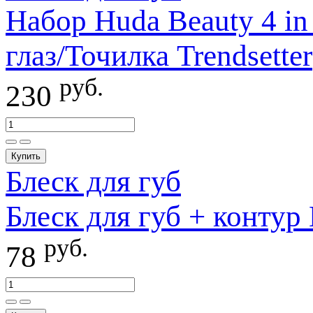
Набор Huda Beauty 4 i
глаз/Точилка Trendsetter
руб.
230
Купить
Блеск для губ
Блеск для губ + контур
руб.
78