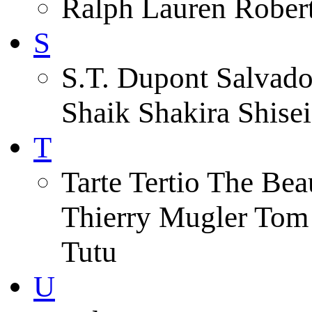
Ralph Lauren Robert
S
S.T. Dupont Salvado
Shaik Shakira Shise
T
Tarte Tertio The Be
Thierry Mugler Tom
Tutu
U