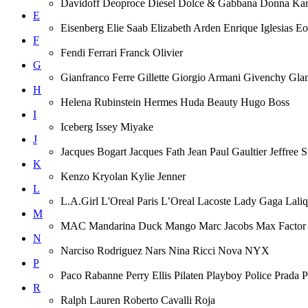
Davidoff Deoproce Diesel Dolce & Gabbana Donna
E
Eisenberg Elie Saab Elizabeth Arden Enrique Iglesias 
F
Fendi Ferrari Franck Olivier
G
Gianfranco Ferre Gillette Giorgio Armani Givenchy Gla
H
Helena Rubinstein Hermes Huda Beauty Hugo Boss
I
Iceberg Issey Miyake
J
Jacques Bogart Jacques Fath Jean Paul Gaultier Jeffree
K
Kenzo Kryolan Kylie Jenner
L
L.A.Girl L'Oreal Paris L’Oreal Lacoste Lady Gaga Lal
M
MAC Mandarina Duck Mango Marc Jacobs Max Factor M
N
Narciso Rodriguez Nars Nina Ricci Nova NYX
P
Paco Rabanne Perry Ellis Pilaten Playboy Police Prada
R
Ralph Lauren Roberto Cavalli Roja