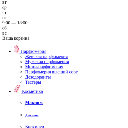
вт
ср
чт
пт
9:00 — 18:00
сб
вс
Ваша корзина
Парфюмерия
Женская парфюмерия
Мужская парфюмерия
Мини-парфюмерия
Парфюмерия высший сорт
Дезодоранты
Тестеры
Косметика
Макияж
Для лица
Консилер