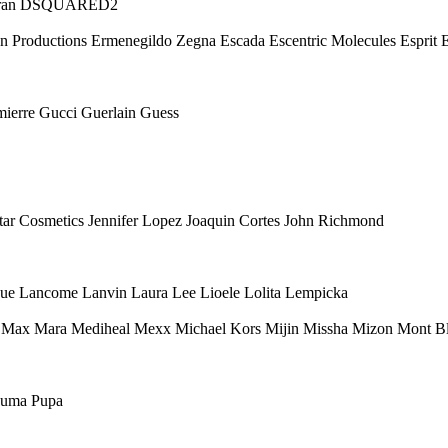
 Karan DSQUARED2
Eon Productions Ermenegildo Zegna Escada Escentric Molecules Esprit
mierre Gucci Guerlain Guess
 Star Cosmetics Jennifer Lopez Joaquin Cortes John Richmond
ique Lancome Lanvin Laura Lee Lioele Lolita Lempicka
ax Mara Mediheal Mexx Michael Kors Mijin Missha Mizon Mont Bl
 Puma Pupa