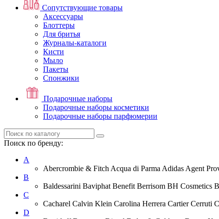
Сопутствующие товары
Аксессуары
Блоттеры
Для бритья
Журналы-каталоги
Кисти
Мыло
Пакеты
Спонжики
Подарочные наборы
Подарочные наборы косметики
Подарочные наборы парфюмерии
Поиск по бренду:
A
Abercrombie & Fitch Acqua di Parma Adidas Agent Prov
B
Baldessarini Baviphat Benefit Berrisom BH Cosmetics 
C
Cacharel Calvin Klein Carolina Herrera Cartier Cerruti 
D