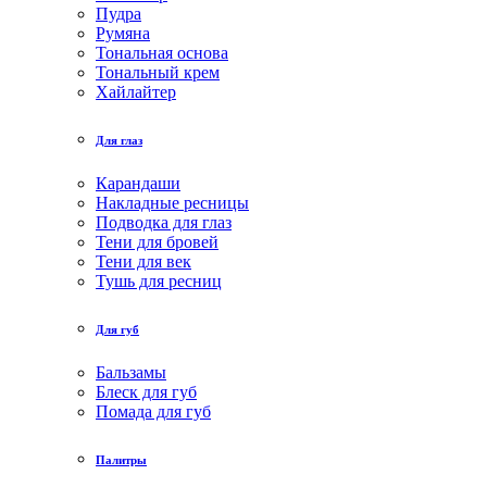
Пудра
Румяна
Тональная основа
Тональный крем
Хайлайтер
Для глаз
Карандаши
Накладные ресницы
Подводка для глаз
Тени для бровей
Тени для век
Тушь для ресниц
Для губ
Бальзамы
Блеск для губ
Помада для губ
Палитры