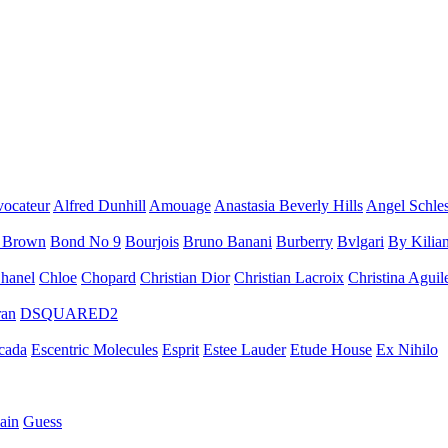
vocateur
Alfred Dunhill
Amouage
Anastasia Beverly Hills
Angel Schles
 Brown
Bond No 9
Bourjois
Bruno Banani
Burberry
Bvlgari
By Kilia
hanel
Chloe
Chopard
Christian Dior
Christian Lacroix
Christina Aguil
ran
DSQUARED2
cada
Escentric Molecules
Esprit
Estee Lauder
Etude House
Ex Nihilo
ain
Guess