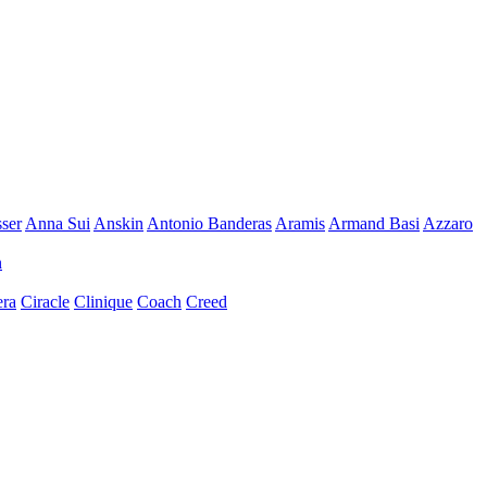
ser
Anna Sui
Anskin
Antonio Banderas
Aramis
Armand Basi
Azzaro
n
era
Ciracle
Clinique
Coach
Creed