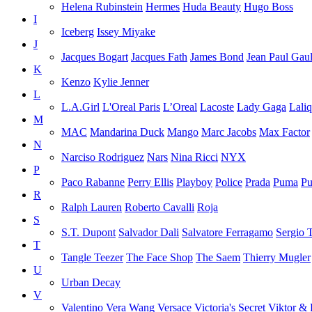
Helena Rubinstein
Hermes
Huda Beauty
Hugo Boss
I
Iceberg
Issey Miyake
J
Jacques Bogart
Jacques Fath
James Bond
Jean Paul Gaul
K
Kenzo
Kylie Jenner
L
L.A.Girl
L'Oreal Paris
L’Oreal
Lacoste
Lady Gaga
Lali
M
MAC
Mandarina Duck
Mango
Marc Jacobs
Max Factor
N
Narciso Rodriguez
Nars
Nina Ricci
NYX
P
Paco Rabanne
Perry Ellis
Playboy
Police
Prada
Puma
Pu
R
Ralph Lauren
Roberto Cavalli
Roja
S
S.T. Dupont
Salvador Dali
Salvatore Ferragamo
Sergio 
T
Tangle Teezer
The Face Shop
The Saem
Thierry Mugler
U
Urban Decay
V
Valentino
Vera Wang
Versace
Victoria's Secret
Viktor & 