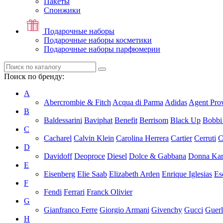
Пакеты
Спонжики
Подарочные наборы
Подарочные наборы косметики
Подарочные наборы парфюмерии
Поиск по бренду:
A
Abercrombie & Fitch
Acqua di Parma
Adidas
Agent Pro
B
Baldessarini
Baviphat
Benefit
Berrisom
Black Up
Bobbi
C
Cacharel
Calvin Klein
Carolina Herrera
Cartier
Cerruti
C
D
Davidoff
Deoproce
Diesel
Dolce & Gabbana
Donna Ka
E
Eisenberg
Elie Saab
Elizabeth Arden
Enrique Iglesias
Es
F
Fendi
Ferrari
Franck Olivier
G
Gianfranco Ferre
Giorgio Armani
Givenchy
Gucci
Guerl
H