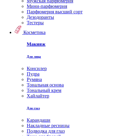
Мужская парфюмерия
Мини-парфюмерия
Парфюмерия высший сорт
Дезодоранты
Тестеры
Косметика
Макияж
Для лица
Консилер
Пудра
Румяна
Тональная основа
Тональный крем
Хайлайтер
Для глаз
Карандаши
Накладные ресницы
Подводка для глаз