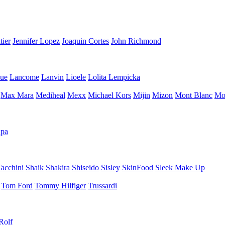
tier
Jennifer Lopez
Joaquin Cortes
John Richmond
que
Lancome
Lanvin
Lioele
Lolita Lempicka
Max Mara
Mediheal
Mexx
Michael Kors
Mijin
Mizon
Mont Blanc
Mo
pa
Tacchini
Shaik
Shakira
Shiseido
Sisley
SkinFood
Sleek Make Up
Tom Ford
Tommy Hilfiger
Trussardi
Rolf