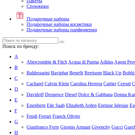
Пакеты
Спонжики
Подарочные наборы
Подарочные наборы косметики
Подарочные наборы парфюмерии
Поиск по бренду:
A
Abercrombie & Fitch
Acqua di Parma
Adidas
Agent Pro
B
Baldessarini
Baviphat
Benefit
Berrisom
Black Up
Bobbi
C
Cacharel
Calvin Klein
Carolina Herrera
Cartier
Cerruti
C
D
Davidoff
Deoproce
Diesel
Dolce & Gabbana
Donna Ka
E
Eisenberg
Elie Saab
Elizabeth Arden
Enrique Iglesias
Es
F
Fendi
Ferrari
Franck Olivier
G
Gianfranco Ferre
Giorgio Armani
Givenchy
Gucci
Guerl
H