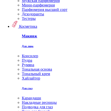
Мужская парфюмерия
Мини-парфюмерия
Парфюмерия высший сорт
Дезодоранты
Тестеры
Косметика
Макияж
Для лица
Консилер
Пудра
Румяна
Тональная основа
Тональный крем
Хайлайтер
Для глаз
Карандаши
Накладные ресницы
Подводка для глаз