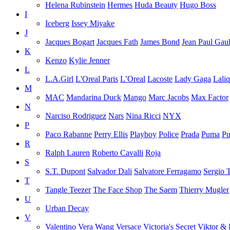
Helena Rubinstein
Hermes
Huda Beauty
Hugo Boss
I
Iceberg
Issey Miyake
J
Jacques Bogart
Jacques Fath
James Bond
Jean Paul Gaul
K
Kenzo
Kylie Jenner
L
L.A.Girl
L'Oreal Paris
L’Oreal
Lacoste
Lady Gaga
Lali
M
MAC
Mandarina Duck
Mango
Marc Jacobs
Max Factor
N
Narciso Rodriguez
Nars
Nina Ricci
NYX
P
Paco Rabanne
Perry Ellis
Playboy
Police
Prada
Puma
Pu
R
Ralph Lauren
Roberto Cavalli
Roja
S
S.T. Dupont
Salvador Dali
Salvatore Ferragamo
Sergio 
T
Tangle Teezer
The Face Shop
The Saem
Thierry Mugler
U
Urban Decay
V
Valentino
Vera Wang
Versace
Victoria's Secret
Viktor & 