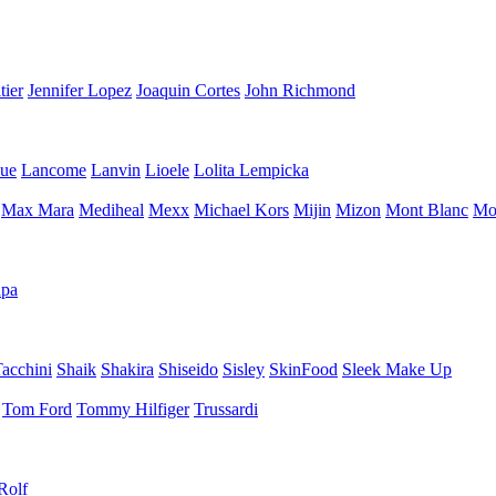
tier
Jennifer Lopez
Joaquin Cortes
John Richmond
que
Lancome
Lanvin
Lioele
Lolita Lempicka
Max Mara
Mediheal
Mexx
Michael Kors
Mijin
Mizon
Mont Blanc
Mo
pa
Tacchini
Shaik
Shakira
Shiseido
Sisley
SkinFood
Sleek Make Up
Tom Ford
Tommy Hilfiger
Trussardi
Rolf