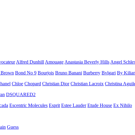
vocateur
Alfred Dunhill
Amouage
Anastasia Beverly Hills
Angel Schles
 Brown
Bond No 9
Bourjois
Bruno Banani
Burberry
Bvlgari
By Kilia
hanel
Chloe
Chopard
Christian Dior
Christian Lacroix
Christina Aguil
ran
DSQUARED2
cada
Escentric Molecules
Esprit
Estee Lauder
Etude House
Ex Nihilo
ain
Guess