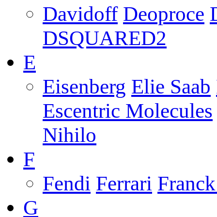
Davidoff
Deoproce
DSQUARED2
E
Eisenberg
Elie Saab
Escentric Molecules
Nihilo
F
Fendi
Ferrari
Franck
G