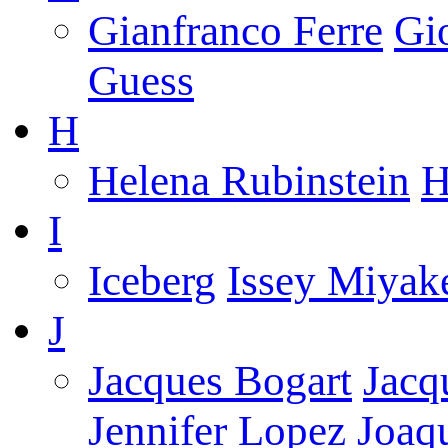
Gianfranco Ferre
Gi
Guess
H
Helena Rubinstein
H
I
Iceberg
Issey Miyak
J
Jacques Bogart
Jacq
Jennifer Lopez
Joaq