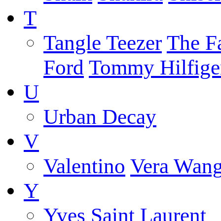
T
Tangle Teezer
The F
Ford
Tommy Hilfige
U
Urban Decay
V
Valentino
Vera Wan
Y
Yves Saint Laurent