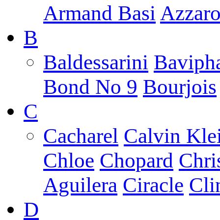
Armand Basi
Azzar
B
Baldessarini
Baviph
Bond No 9
Bourjois
C
Cacharel
Calvin Kle
Chloe
Chopard
Chri
Aguilera
Ciracle
Cli
D