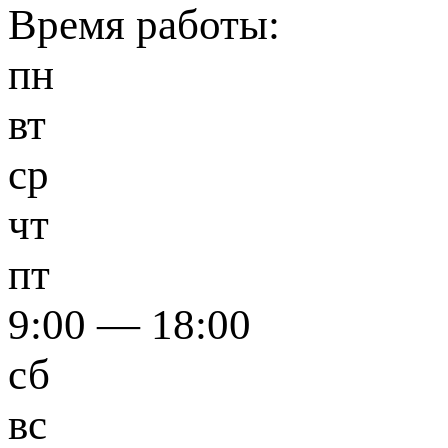
Время работы:
пн
вт
ср
чт
пт
9:00 — 18:00
сб
вс