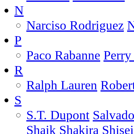
N
Narciso Rodriguez
N
P
Paco Rabanne
Perry 
R
Ralph Lauren
Robert
S
S.T. Dupont
Salvado
Shaik
Shakira
Shise